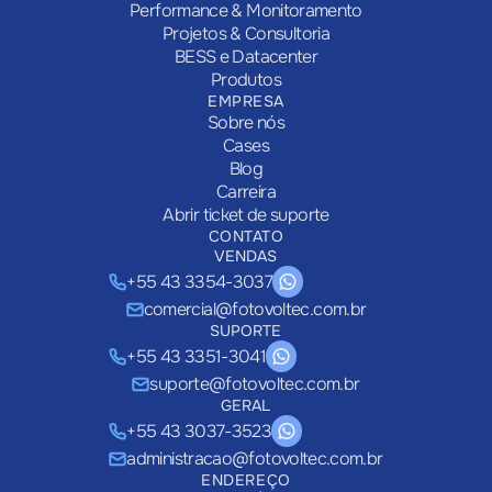
Performance & Monitoramento
Projetos & Consultoria
BESS e Datacenter
Produtos
EMPRESA
Sobre nós
Cases
Blog
Carreira
Abrir ticket de suporte
CONTATO
VENDAS
+55 43 3354-3037
comercial@fotovoltec.com.br
SUPORTE
+55 43 3351-3041
suporte@fotovoltec.com.br
GERAL
+55 43 3037-3523
administracao@fotovoltec.com.br
ENDEREÇO