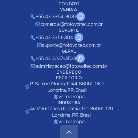
CONTATO
VENDAS
+55 43 3354-3037
comercial@fotovoltec.com.br
SUPORTE
+55 43 3351-3041
suporte@fotovoltec.com.br
GERAL
+55 43 3037-3523
administracao@fotovoltec.com.br
ENDEREÇO
ESCRITÓRIO
R. Samuel Moura, 1044, 86061-060
Londrina, PR, Brasil
ver no mapa
INDÚSTRIA
Av. Voluntários da Pátria, 170, 86061-120
Londrina, PR, Brasil
ver no mapa