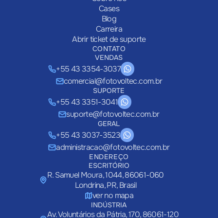
Cases
Blog
Carreira
Abrir ticket de suporte
CONTATO
VENDAS
+55 43 3354-3037
comercial@fotovoltec.com.br
SUPORTE
+55 43 3351-3041
suporte@fotovoltec.com.br
GERAL
+55 43 3037-3523
administracao@fotovoltec.com.br
ENDEREÇO
ESCRITÓRIO
R. Samuel Moura, 1044, 86061-060
Londrina, PR, Brasil
ver no mapa
INDÚSTRIA
Av. Voluntários da Pátria, 170, 86061-120